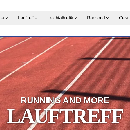
ra
Lauftreff
Leichtathletik
Radsport
Gesun
RUNNING AND MORE
LAUFTREFF