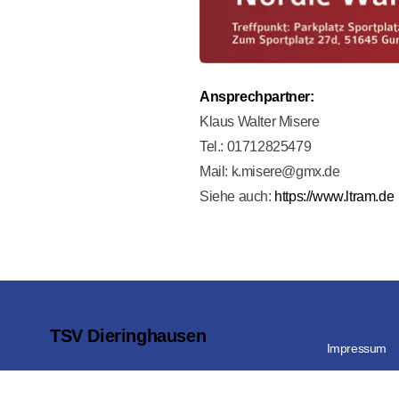
Ansprechpartner:
Klaus Walter Misere
Tel.: 01712825479
Mail:
k.misere@gmx.de
Siehe auch:
https://www.ltram.de
TSV Dieringhausen
Impressum